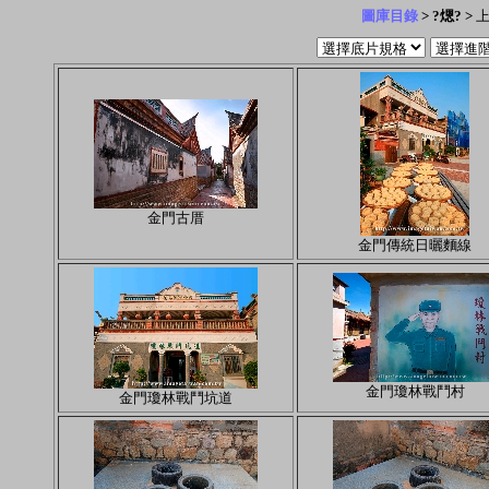
圖庫目錄
> ?煾? >
上
金門古厝
金門傳統日曬麵線
金門瓊林戰鬥村
金門瓊林戰鬥坑道