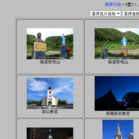
圖庫目錄
> ?坔? >
礁溪聖母山
礁溪聖母山
梨山教堂
基國派老教堂