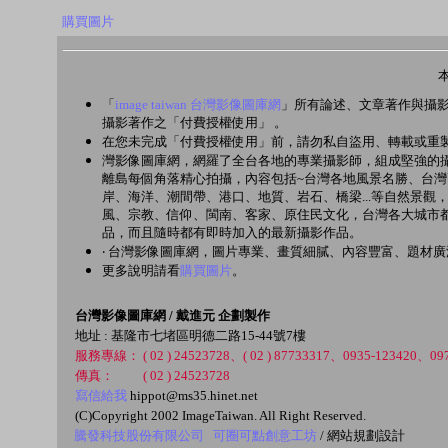
購買圖片
「
image taiwan 台灣影像圖庫網
」所有論述、文章著作與攝
攝影著作之「付費授權使用」 。
在您未完成「付費授權使用」前，請勿私自盜用、轉載或重製
灣影像圖庫網，網羅了全台各地的專業攝影師，組成堅強的攝
離島每個角落精心拍攝，內容包括~台灣各地風景名勝、台
岸、海洋、潮間帶、港口、地質、岩石、橋梁...等自然景
風、宗教、信仰、閩南、客家、原住民文化，台灣各大城市都
品，而且隨時都有即時加入的最新攝影作品。
‧ 台灣影像圖庫網，圖片專業、畫質細膩、內容豐富、題材
更多說明請看
購買圖片
。
台灣影像圖庫網 / 戴進元 企劃製作
地址 : 基隆市七堵區明德二路15-44號7樓
服務專線： ( 02 ) 24523728、( 02 ) 87733317、0935-123420、097
傳真： ( 02 ) 24523728
寫信給我
hippot@ms35.hinet.net
(C)Copyright 2002 ImageTaiwan. All Right Reserved.
騰發科技股份有限公司
可圈可點創意工坊
/ 網站規劃設計