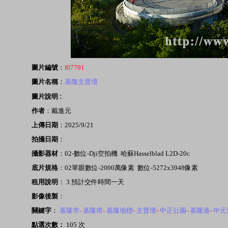
圖片編號
：
f07791
圖片名稱
：
基隆主普壇
:
圖片說明
作者
：戴進元
上傳日期
：2025/9/21
拍攝日期
：
攝影器材
：02-數位-Dji空拍機 哈蘇Hasselblad L2D-20c
底片規格
：02單眼數位-2000萬像素 數位-5272x3948像素
租用說明
： 3.預計交件時間一天
影像後製
：
關鍵字
：
基隆市
-
基隆塔
-
基隆地標
-
主普壇
-
中正公園
-
基隆港
-
中元
點選次數：
105 次