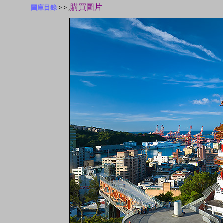
購買圖片
圖庫目錄
> >
;